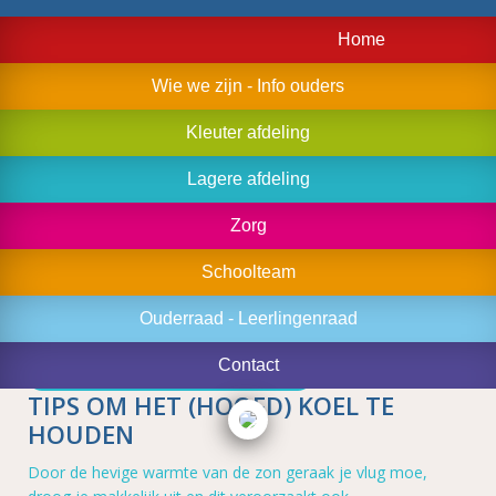
Home
Wie we zijn - Info ouders
Kleuter afdeling
Lagere afdeling
Zorg
Schoolteam
Ouderraad - Leerlingenraad
Contact
TIPS OM HET (HOOFD) KOEL TE
HOUDEN
Door de hevige warmte van de zon geraak je vlug moe,