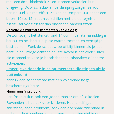
met een dicht bladerdek zitten. Bomen verkoelen hun
omgeving. Door schaduw en verdamping zorgen ze voor
een natuurlijk airco-effect.
Zo kan de temperatuur onder een
boom 10 tot 15 graden verschillen met die op tegels en
asfalt. Dat voelt frisser dan onder een parasol zitten.
Vermijd de warmste momenten van de dag
De zon schijnt het sterkst rond 14 uur. In de late namiddag is
het buiten het heetst. Op die warme momenten vermijd je
best de zon. Zoek de schaduw op of blijf binnen als je last
hebt.
In de vroege ochtend en late avond is het koeler. Kies
die momenten voor je boodschappen, afspraken of andere
activiteiten.
Smeer je voldoende in en op meerdere tijdstippen als je
buitenkomt,
gebruik een zonnecrème met een voldoende hoge
beschermingsfactor.
Neem een frisse duik
Een frisse duik is ook een goede manier om af te koelen.
Bovendien is het leuk voor kinderen. Heb je zelf geen
zwembad, geen probleem, zoek een openbaar zwembad in
de buurt.
In Vlaanderen mag je normaal gezien niet in open