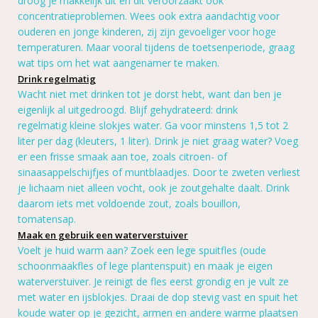
droog je makkelijk uit en dit veroorzaakt ook
concentratieproblemen. Wees ook extra aandachtig voor
ouderen en jonge kinderen, zij zijn gevoeliger voor hoge
temperaturen. Maar vooral tijdens de toetsenperiode, graag
wat tips om het wat aangenamer te maken.
Drink regelmatig
Wacht niet met drinken tot je dorst hebt, want dan ben je
eigenlijk al uitgedroogd. Blijf gehydrateerd: drink
regelmatig kleine slokjes water. Ga voor minstens 1,5 tot 2
liter per dag (kleuters, 1 liter).
Drink je niet graag water? Voeg
er een frisse smaak aan toe, zoals citroen- of
sinaasappelschijfjes of muntblaadjes.
Door te zweten verliest
je lichaam niet alleen vocht, ook je zoutgehalte daalt. Drink
daarom iets met voldoende zout, zoals
bouillon,
tomatensap.
Maak en gebruik een waterverstuiver
Voelt je huid warm aan? Zoek een lege spuitfles (oude
schoonmaakfles of lege plantenspuit) en maak je eigen
waterverstuiver. Je r
einigt de fles eerst grondig en je vult ze
met water en ijsblokjes. Draai de dop stevig vast en spuit het
koude water op je gezicht, armen en andere warme plaatsen